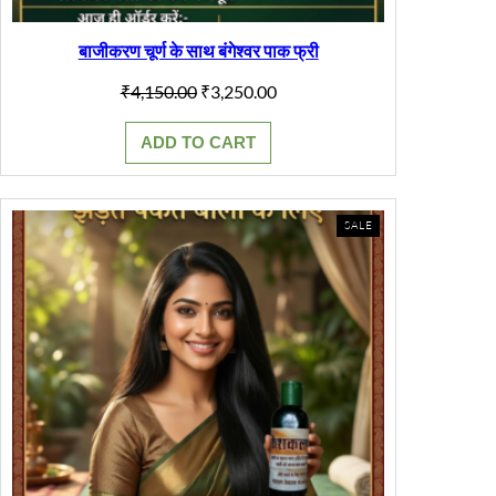
बाजीकरण चूर्ण के साथ बंगेश्वर पाक फ्री
Original
Current
₹
4,150.00
₹
3,250.00
price
price
was:
is:
ADD TO CART
₹4,150.00.
₹3,250.00.
PRODUCT
SALE
ON
SALE