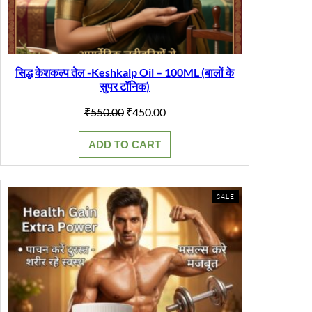
सिद्ध केशकल्प तेल -Keshkalp Oil – 100ML (बालों के
सुपर टॉनिक)
Original
Current
₹
550.00
₹
450.00
price
price
was:
is:
ADD TO CART
₹550.00.
₹450.00.
PRODUCT
SALE
ON
SALE