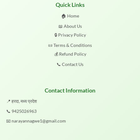
Quick Links
🏠 Home
📖 About Us
🔒 Privacy Policy
📜 Terms & Conditions
💰 Refund Policy
📞 Contact Us
Contact Information
📍 हरदा, मध्य प्रदेश
📞
9425026963
📧
narayannagwe1@gmail.com