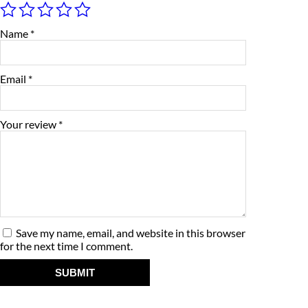
w
s
M
q
a
:
u
Name
*
a
s
₹
n
t
:
7
i
Email
*
t
₹
,
y
8
7
Your review
*
,
5
5
0
0
.
0
0
Save my name, email, and website in this browser
.
0
for the next time I comment.
0
.
0