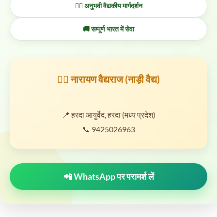
👨‍⚕️ अनुभवी वैद्यकीय मार्गदर्शन
🚚 सम्पूर्ण भारत में सेवा
👨‍⚕️ नारायण वैद्यराज (नाड़ी वैद्य)
📍 हरदा आयुर्वेद, हरदा (मध्य प्रदेश)
📞 9425026963
📲 WhatsApp पर परामर्श लें