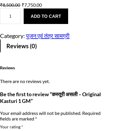
O
C
₹
8,500.00
₹
7,750.00
क
r
u
स्तू
ADD TO CART
i
r
री
अ
g
r
स
Category:
पूजन एवं तंत्र सामग्री
ली
i
e
–
Reviews (0)
O
n
n
r
i
a
t
g
i
Reviews
l
p
n
a
p
r
There are no reviews yet.
l
K
r
i
a
Be the first to review “कस्तूरी असली – Original
s
Kasturi 1 GM”
i
c
t
u
c
e
r
Your email address will not be published.
Required
i
fields are marked
*
e
i
1
Your rating
*
G