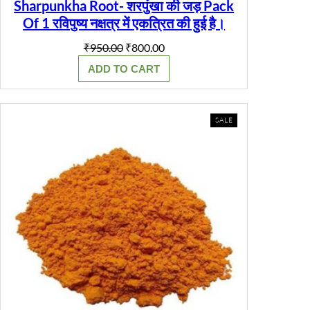
Sharpunkha Root- शरपुंखा की जड़ Pack
Of 1 रविपुष्य नक्षत्र में एकत्रित की हुई है।
Original
Current
₹
950.00
₹
800.00
price
price
ADD TO CART
was:
is:
₹950.00.
₹800.00.
PRODUCT
SALE
ON
SALE