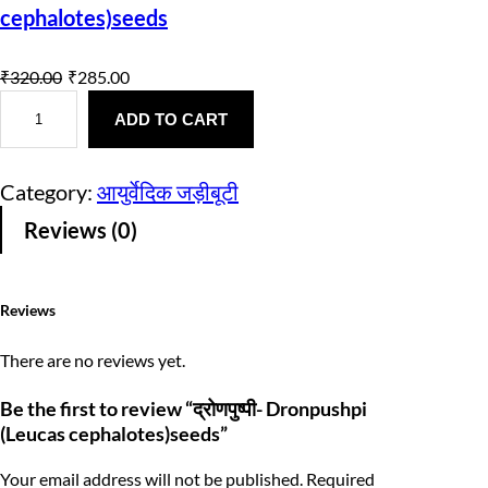
cephalotes)seeds
O
C
₹
320.00
₹
285.00
द्रो
r
u
ण
ADD TO CART
i
r
पु
ष्पी
g
r
-
Category:
आयुर्वेदिक जड़ीबूटी
D
i
e
r
Reviews (0)
o
n
n
n
p
a
t
u
s
Reviews
l
p
h
p
p
r
There are no reviews yet.
i
(
r
i
L
Be the first to review “द्रोणपुष्पी- Dronpushpi
e
(Leucas cephalotes)seeds”
i
c
u
c
c
e
a
Your email address will not be published.
Required