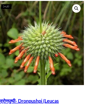
SALE!
द्रोणपुष्पी- Dronpushpi (Leucas