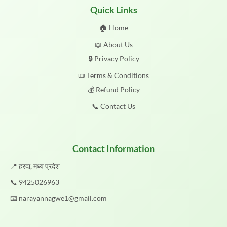
Quick Links
🏠 Home
📖 About Us
🔒 Privacy Policy
📜 Terms & Conditions
💰 Refund Policy
📞 Contact Us
Contact Information
📍 हरदा, मध्य प्रदेश
📞
9425026963
📧
narayannagwe1@gmail.com