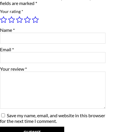
s
fields are marked
*
e
i
c
e
Your rating
*
w
s
p
h
a
:
a
Name
*
l
s
₹
o
t
:
e
2
Email
*
s
₹
)
8
s
e
3
5
Your review
*
e
d
2
.
s
q
0
0
u
a
.
0
n
t
0
.
i
Save my name, email, and website in this browser
t
0
for the next time I comment.
y
.