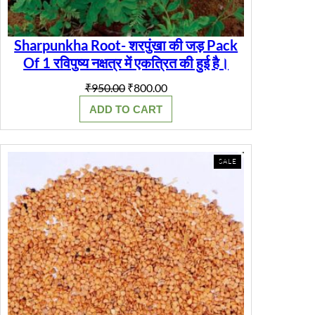
Sharpunkha Root- शरपुंखा की जड़ Pack
Of 1 रविपुष्य नक्षत्र में एकत्रित की हुई है।
Original
Current
₹
950.00
₹
800.00
price
price
ADD TO CART
was:
is:
₹950.00.
₹800.00.
PRODUCT
SALE
ON
SALE