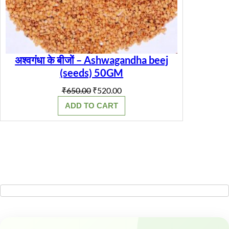
अश्वगंधा के बीजों – Ashwagandha beej
(seeds) 50GM
Original
Current
₹
650.00
₹
520.00
price
price
ADD TO CART
was:
is:
₹650.00.
₹520.00.