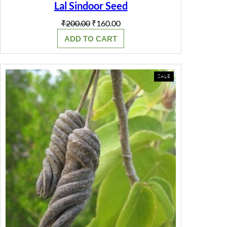
Lal Sindoor Seed
Original
Current
₹
200.00
₹
160.00
price
price
ADD TO CART
was:
is:
₹200.00.
₹160.00.
PRODUCT
SALE
ON
SALE