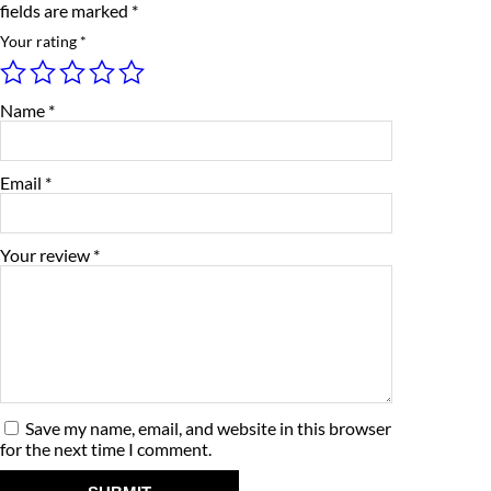
b
fields are marked
*
e
i
p
a
Your rating
*
w
s
n
j
a
:
a
Name
*
1
s
₹
0
0
:
4
G
Email
*
r
₹
,
a
m
4
3
q
Your review
*
u
,
5
a
n
9
0
t
i
5
.
t
y
5
0
Save my name, email, and website in this browser
.
0
for the next time I comment.
0
.