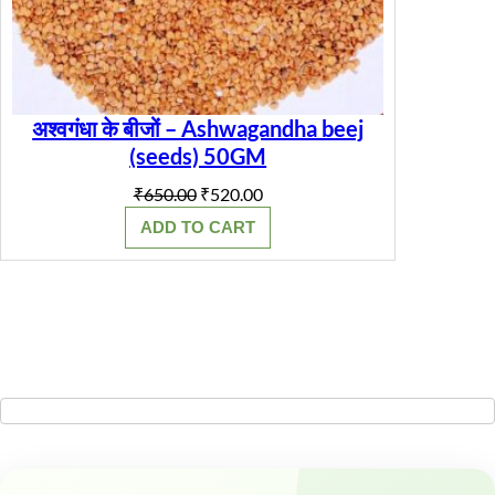
अश्वगंधा के बीजों – Ashwagandha beej
(seeds) 50GM
Original
Current
₹
650.00
₹
520.00
price
price
ADD TO CART
was:
is:
₹650.00.
₹520.00.