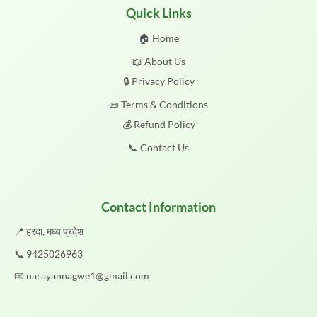
Quick Links
🏠 Home
📖 About Us
🔒 Privacy Policy
📜 Terms & Conditions
💰 Refund Policy
📞 Contact Us
Contact Information
📍 हरदा, मध्य प्रदेश
📞
9425026963
📧
narayannagwe1@gmail.com