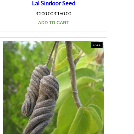
Lal Sindoor Seed
Original
Current
₹
200.00
₹
160.00
price
price
ADD TO CART
was:
is:
₹200.00.
₹160.00.
PRODUCT
SALE
ON
SALE