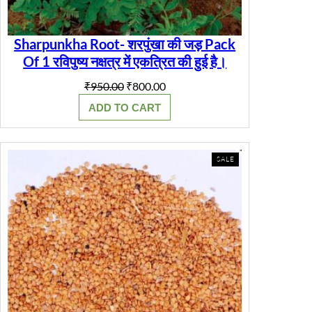
Sharpunkha Root- शरपुंखा की जड़ Pack
Of 1 रविपुष्य नक्षत्र में एकत्रित की हुई है।
Original
Current
₹
950.00
₹
800.00
price
price
ADD TO CART
was:
is:
₹950.00.
₹800.00.
PRODUCT
SALE
ON
SALE