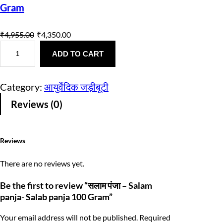
Gram
O
C
₹
4,955.00
₹
4,350.00
स
r
u
ला
ADD TO CART
i
r
म
पं
g
r
जा
Category:
आयुर्वेदिक जड़ीबूटी
–
i
e
S
Reviews (0)
a
n
n
l
a
a
t
m
p
Reviews
l
p
a
n
p
r
There are no reviews yet.
j
a
r
i
-
Be the first to review “सलाम पंजा – Salam
S
panja- Salab panja 100 Gram”
i
c
a
l
c
e
a
Your email address will not be published.
Required