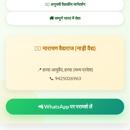
👨‍⚕️ अनुभवी वैद्यकीय मार्गदर्शन
🚚 सम्पूर्ण भारत में सेवा
👨‍⚕️ नारायण वैद्यराज (नाड़ी वैद्य)
📍 हरदा आयुर्वेद, हरदा (मध्य प्रदेश)
📞 9425026963
📲 WhatsApp पर परामर्श लें