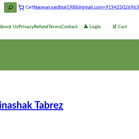
Narayan.vaidhraj1988@gmail.com
+919425026963
Cart
About Us
Privacy
Refund
Terms
Contact
👤 Login
🛒 Cart
 vinashak Tabrez