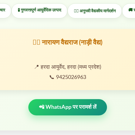
चार
🧪 गुणवत्तापूर्ण आयुर्वेदिक उत्पाद
🚚 सम
👨‍⚕️ अनुभवी वैद्यकीय मार्गदर्शन
👨‍⚕️ नारायण वैद्यराज (नाड़ी वैद्य)
📍 हरदा आयुर्वेद, हरदा (मध्य प्रदेश)
📞 9425026963
📲 WhatsApp पर परामर्श लें