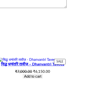
UCT
PRODUCT
SALE
सिद्ध धन्वंतरि तावीज़ – Dhanvantri Taveez
ON
SALE
Original
Current
₹
7,000.00
₹
6,150.00
price
price
Add to cart
was:
is:
₹7,000.00.
₹6,150.00.
.