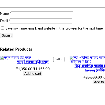
Name
*
Email
*
Save my name, email, and website in this browser for the next time
Related Products
PRODUCT
SALE
सम्पूर्ण व्यापार वृद्धि यन्त्र
ON
सिद्ध अष्टसिद्ध नवख
SALE
Original
Current
₹
1,350.00
₹
1,155.00
Taveej (सर्ववि
price
price
Add to cart
O
was:
is:
₹
25,000.00
₹
p
₹1,350.00.
₹1,155.00.
Add to 
w
₹