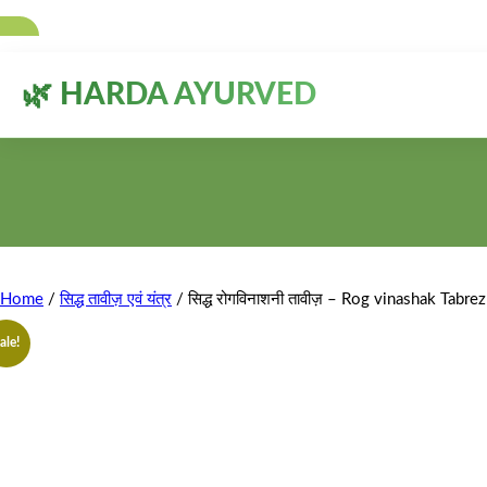
🌿 HARDA AYURVED
Home
/
सिद्ध तावीज़ एवं यंत्र
/ सिद्ध रोगविनाशनी तावीज़ – Rog vinashak Tabrez
ale!