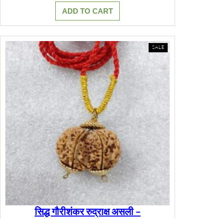
price
price
ADD TO CART
was:
is:
₹25,000.00.
₹21,500.00.
PRODUCT
SALE
ON
SALE
सिद्ध गौरीशंकर रुद्राक्ष असली –