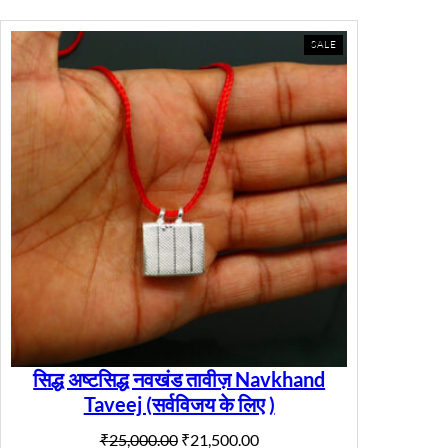
PRODUCT
SALE
ON
SALE
सिद्ध अष्टसिद्ध नवखंड तावीज़ Navkhand
Taveej (सर्वविजय के लिए )
Original
Current
₹
25,000.00
₹
21,500.00