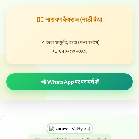
👨‍⚕️ नारायण वैद्यराज (नाड़ी वैद्य)
📍 हरदा आयुर्वेद, हरदा (मध्य प्रदेश)
📞 9425026963
📲 WhatsApp पर परामर्श लें