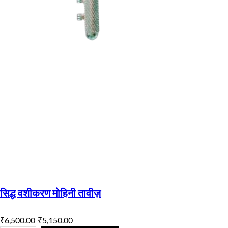
सिद्ध वशीकरण मोहिनी तावीज़
O
C
₹
6,500.00
₹
5,150.00