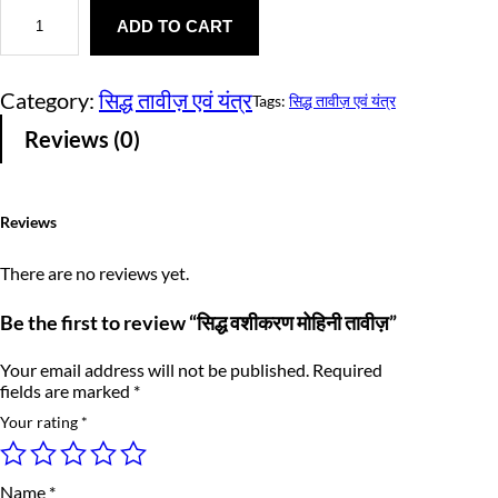
सि
r
u
द्ध
ADD TO CART
i
r
व
शी
g
r
क
Category:
सिद्ध तावीज़ एवं यंत्र
Tags:
सिद्ध तावीज़ एवं यंत्र
र
i
e
ण
Reviews (0)
मो
n
n
हि
नी
a
t
ता
Reviews
वी
l
p
ज़
q
p
r
There are no reviews yet.
u
a
r
i
Be the first to review “सिद्ध वशीकरण मोहिनी तावीज़”
n
t
i
c
i
Your email address will not be published.
Required
t
c
e
fields are marked
*
y
e
i
Your rating
*
w
s
Name
*