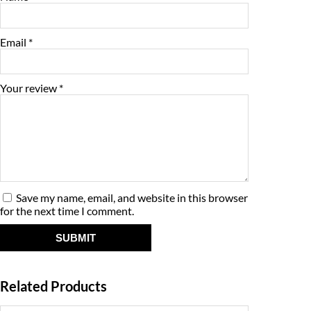
a
:
s
₹
Email
*
:
5
₹
,
Your review
*
6
1
,
5
5
0
0
.
0
0
Save my name, email, and website in this browser
for the next time I comment.
.
0
0
.
0
Related Products
.