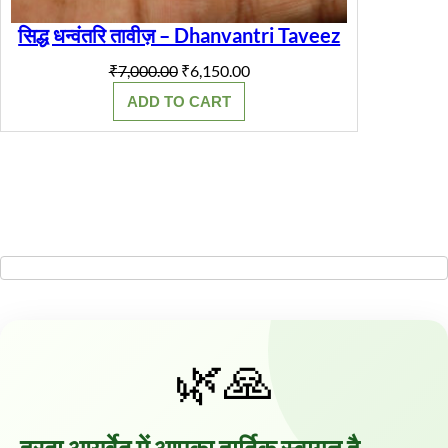
सिद्ध धन्वंतरि तावीज़ – Dhanvantri Taveez
Original
Current
₹
7,000.00
₹
6,150.00
price
price
ADD TO CART
was:
is:
₹7,000.00.
₹6,150.00.
🌿🙏
हरदा आयुर्वेद में आपका हार्दिक स्वागत है