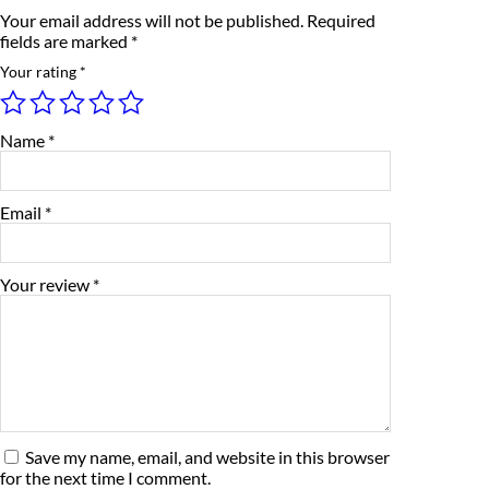
w
c
e
Your email address will not be published.
Required
i
fields are marked
*
t
e
i
h
Your rating
*
s
w
s
i
l
a
:
Name
*
v
e
s
₹
r
c
:
3
Email
*
a
p
₹
,
O
r
4
8
Your review
*
i
g
,
5
i
n
5
0
a
l
0
.
q
u
0
0
a
Save my name, email, and website in this browser
n
.
0
t
for the next time I comment.