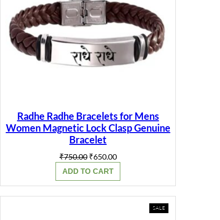
Radhe Radhe Bracelets for Mens
Women Magnetic Lock Clasp Genuine
Bracelet
Original
Current
₹
750.00
₹
650.00
price
price
ADD TO CART
was:
is:
₹750.00.
₹650.00.
PRODUCT
SALE
ON