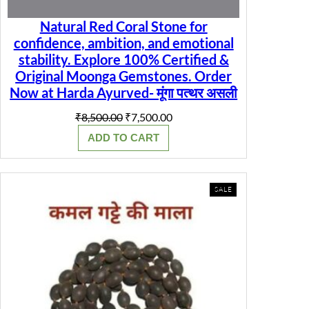
Natural Red Coral Stone for
confidence, ambition, and emotional
stability. Explore 100% Certified &
Original Moonga Gemstones. Order
Now at Harda Ayurved- मूंगा पत्थर असली
Original
Current
₹
8,500.00
₹
7,500.00
price
price
ADD TO CART
was:
is:
₹8,500.00.
₹7,500.00.
PRODUCT
SALE
ON
SALE