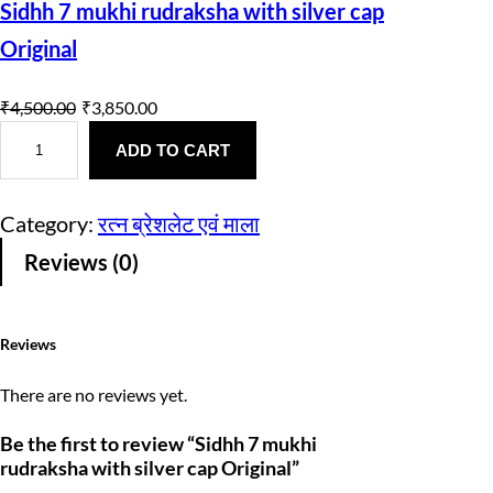
Sidhh 7 mukhi rudraksha with silver cap
Original
O
C
₹
4,500.00
₹
3,850.00
S
r
u
i
ADD TO CART
d
i
r
h
h
g
r
Category:
रत्न ब्रेशलेट एवं माला
7
m
i
e
Reviews (0)
u
k
n
n
h
i
a
t
r
Reviews
u
l
p
d
r
p
r
There are no reviews yet.
a
k
r
i
Be the first to review “Sidhh 7 mukhi
s
rudraksha with silver cap Original”
h
i
c
a