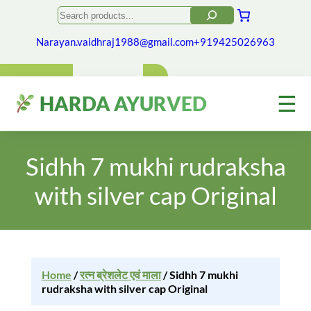
Search
Narayan.vaidhraj1988@gmail.com
+919425026963
☰
HARDA AYURVED
Sidhh 7 mukhi rudraksha
with silver cap Original
Home
/
रत्न ब्रेशलेट एवं माला
/ Sidhh 7 mukhi
rudraksha with silver cap Original