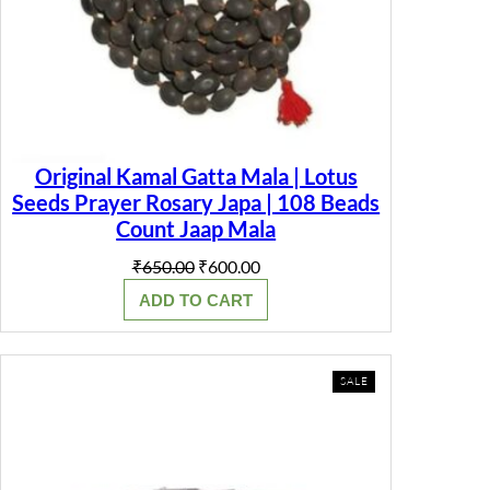
Original Kamal Gatta Mala | Lotus
Seeds Prayer Rosary Japa | 108 Beads
Count Jaap Mala
Original
Current
₹
650.00
₹
600.00
price
price
ADD TO CART
was:
is:
₹650.00.
₹600.00.
PRODUCT
SALE
ON
SALE