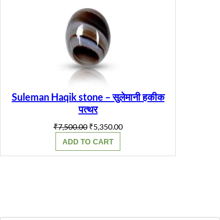
SALE
Suleman Haqik stone – सुलेमानी हकीक
पत्थर
Original
Current
₹
7,500.00
₹
5,350.00
price
price
ADD TO CART
was:
is:
₹7,500.00.
₹5,350.00.