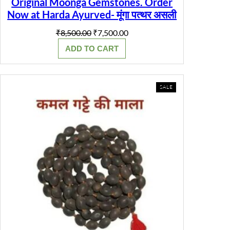
Original Moonga Gemstones. Order
Now at Harda Ayurved- मूंगा पत्थर असली
Original
Current
₹
8,500.00
₹
7,500.00
price
price
ADD TO CART
was:
is:
₹8,500.00.
₹7,500.00.
PRODUCT
SALE
ON
SALE