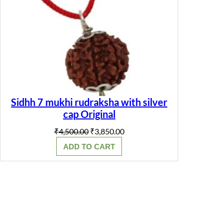
Sidhh 7 mukhi rudraksha with silver
cap Original
Original
Current
₹
4,500.00
₹
3,850.00
price
price
ADD TO CART
was:
is:
₹4,500.00.
₹3,850.00.