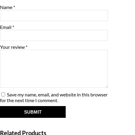
a
:
y
Name
*
s
₹
:
1
Email
*
₹
,
1
3
Your review
*
,
0
4
0
5
.
0
0
Save my name, email, and website in this browser
.
0
for the next time I comment.
0
.
0
.
Related Products