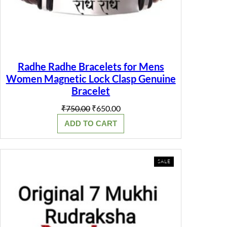
Radhe Radhe Bracelets for Mens
Women Magnetic Lock Clasp Genuine
Bracelet
Original
Current
₹
750.00
₹
650.00
price
price
ADD TO CART
was:
is:
₹750.00.
₹650.00.
PRODUCT
SALE
ON
SALE