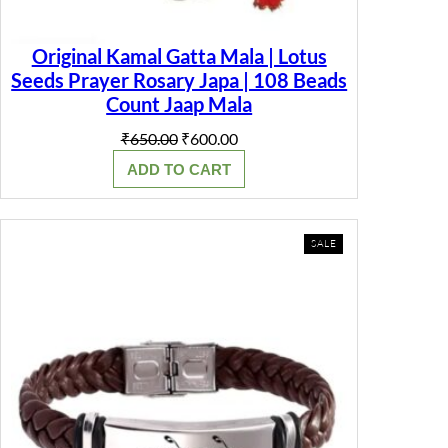
Original Kamal Gatta Mala | Lotus
Seeds Prayer Rosary Japa | 108 Beads
Count Jaap Mala
Original
Current
₹
650.00
₹
600.00
price
price
ADD TO CART
was:
is:
₹650.00.
₹600.00.
PRODUCT
SALE
ON
SALE