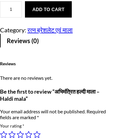
अ
r
u
भि
ADD TO CART
i
r
मं
त्रि
g
r
त
Category:
रत्न ब्रेशलेट एवं माला
ह
i
e
ल्दी
Reviews (0)
मा
n
n
ला
–
a
t
H
Reviews
a
l
p
l
d
p
r
There are no reviews yet.
i
m
r
i
a
Be the first to review “अभिमंत्रित हल्दी माला –
l
Haldi mala”
i
c
a
q
c
e
Your email address will not be published.
Required
u
a
fields are marked
*
e
i
n
Your rating
*
t
w
s
i
t