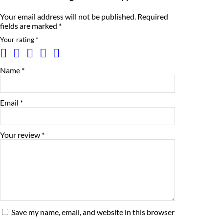
a
m
c
e
Your email address will not be published.
Required
S
fields are marked
*
t
e
i
o
Your rating
*
n
w
s
e
O
a
:
r
Name
*
i
s
₹
g
i
:
4
n
Email
*
a
₹
,
l
-
5
5
Your review
*
B
l
,
0
u
e
5
0
S
a
0
.
p
p
0
0
h
i
Save my name, email, and website in this browser
.
0
r