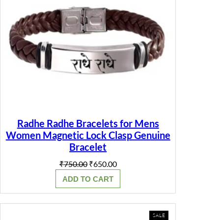
Radhe Radhe Bracelets for Mens
Women Magnetic Lock Clasp Genuine
Bracelet
Original
Current
₹
750.00
₹
650.00
price
price
ADD TO CART
was:
is:
₹750.00.
₹650.00.
PRODUCT
SALE