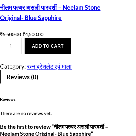
नीलम पत्थर असली पारदर्शी – Neelam Stone
Original- Blue Sapphire
O
C
₹
5,500.00
₹
4,500.00
नी
r
u
ल
ADD TO CART
i
r
म
प
g
r
त्थ
Category:
रत्न ब्रेशलेट एवं माला
र
i
e
अ
Reviews (0)
स
n
n
ली
पा
a
t
र
Reviews
द
l
p
र्शी
–
p
r
There are no reviews yet.
N
e
r
i
Be the first to review “नीलम पत्थर असली पारदर्शी –
e
l
Neelam Stone Original- Blue Sapphire”
i
c