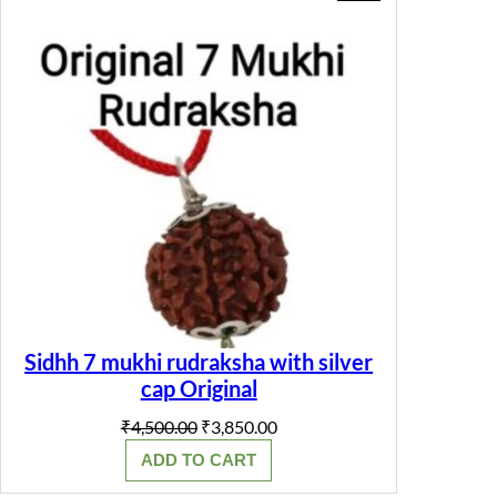
ON
SALE
Sidhh 7 mukhi rudraksha with silver
cap Original
Original
Current
₹
4,500.00
₹
3,850.00
price
price
ADD TO CART
was:
is:
₹4,500.00.
₹3,850.00.