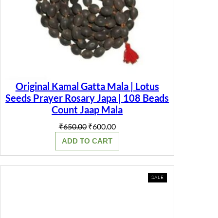
Original Kamal Gatta Mala | Lotus
Seeds Prayer Rosary Japa | 108 Beads
Count Jaap Mala
Original
Current
₹
650.00
₹
600.00
price
price
ADD TO CART
was:
is:
₹650.00.
₹600.00.
PRODUCT
SALE
ON
SALE