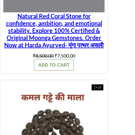
Natural Red Coral Stone for
confidence, ambition, and emotional
stability. Explore 100% Certified &
Original Moonga Gemstones. Order
Now at Harda Ayurved- मूंगा पत्थर असली
Original
Current
₹
8,500.00
₹
7,500.00
price
price
ADD TO CART
was:
is:
₹8,500.00.
₹7,500.00.
PRODUCT
SALE
ON
SALE