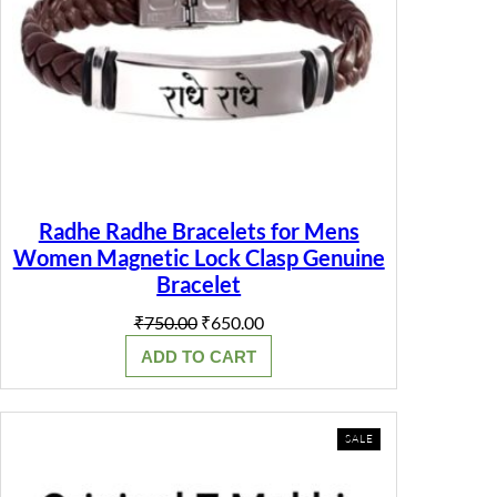
Radhe Radhe Bracelets for Mens
Women Magnetic Lock Clasp Genuine
Bracelet
Original
Current
₹
750.00
₹
650.00
price
price
ADD TO CART
was:
is:
₹750.00.
₹650.00.
PRODUCT
SALE
ON
SALE