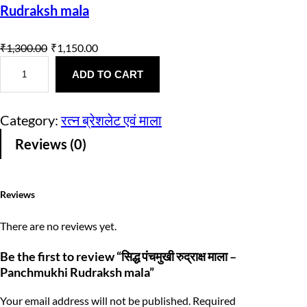
Rudraksh mala
O
C
₹
1,300.00
₹
1,150.00
सि
r
u
द्ध
ADD TO CART
i
r
पं
च
g
r
मु
Category:
रत्न ब्रेशलेट एवं माला
खी
i
e
रु
Reviews (0)
द्रा
n
n
क्ष
मा
a
t
ला
Reviews
–
l
p
P
a
p
r
There are no reviews yet.
n
c
r
i
Be the first to review “सिद्ध पंचमुखी रुद्राक्ष माला –
h
m
Panchmukhi Rudraksh mala”
i
c
u
k
c
e
Your email address will not be published.
Required
h