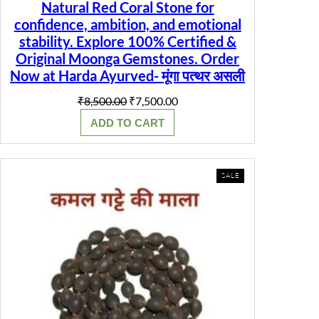
Natural Red Coral Stone for
confidence, ambition, and emotional
stability. Explore 100% Certified &
Original Moonga Gemstones. Order
Now at Harda Ayurved- मूंगा पत्थर असली
Original
Current
₹
8,500.00
₹
7,500.00
price
price
ADD TO CART
was:
is:
₹8,500.00.
₹7,500.00.
PRODUCT
SALE
ON
SALE