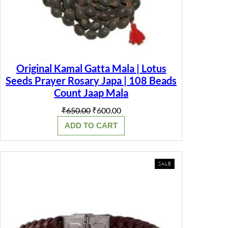
Original Kamal Gatta Mala | Lotus
Seeds Prayer Rosary Japa | 108 Beads
Count Jaap Mala
Original
Current
₹
650.00
₹
600.00
price
price
ADD TO CART
was:
is:
₹650.00.
₹600.00.
PRODUCT
SALE
ON
SALE