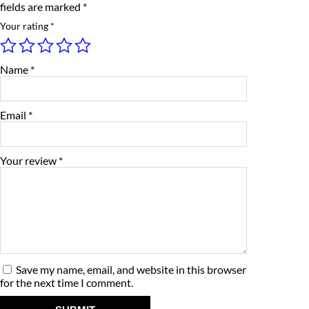
fields are marked
*
i
e
i
R
Your rating
*
u
w
s
d
r
a
:
a
Name
*
k
s
₹
s
h
:
1
m
Email
*
a
₹
,
l
a
1
1
q
Your review
*
u
,
5
a
n
3
0
t
i
0
.
t
y
0
0
Save my name, email, and website in this browser
.
0
for the next time I comment.
0
.