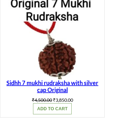
Sidhh 7 mukhi rudraksha with silver
cap Original
Original
Current
₹
4,500.00
₹
3,850.00
price
price
ADD TO CART
was:
is:
₹4,500.00.
₹3,850.00.