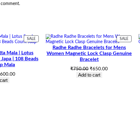
u
a
:
 I comment.
a
n
s
₹
t
i
:
1
t
y
PRODUCT
PROD
SALE
SALE
₹
2
ON
ON
Radhe Radhe Bracelets for Mens
SALE
SALE
1
,
ta Mala | Lotus
Women Magnetic Lock Clasp Genuine
 Japa | 108 Beads
Bracelet
4
8
ap Mala
Original
Current
₹
750.00
₹
650.00
riginal
Current
600.00
price
price
Add to cart
,
5
rice
price
cart
was:
is:
as:
is:
₹750.00.
₹650.00.
0
0
650.00.
₹600.00.
0
.
0
0
.
0
0
.