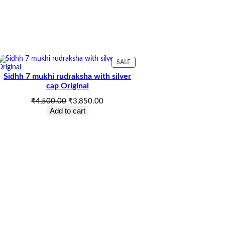
UCT
PRODUCT
SALE
ON
Sidhh 7 mukhi rudraksha with silver
SALE
cap Original
Original
Current
₹
4,500.00
₹
3,850.00
price
price
Add to cart
was:
is:
₹4,500.00.
₹3,850.00.