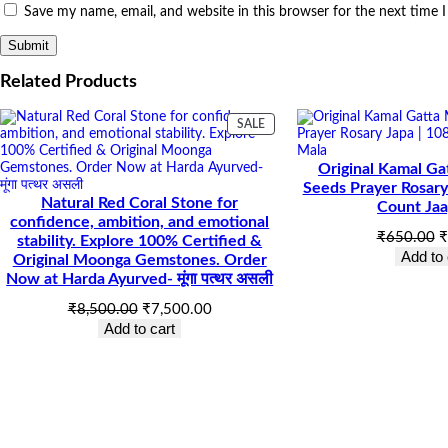
Save my name, email, and website in this browser for the next time
Related Products
PRODUCT
SALE
ON
SALE
Original Kamal Gat
Seeds Prayer Rosary
Natural Red Coral Stone for
Count Ja
confidence, ambition, and emotional
O
₹
650.00
₹
stability. Explore 100% Certified &
p
Add to 
Original Moonga Gemstones. Order
w
Now at Harda Ayurved- मूंगा पत्थर असली
₹
Original
Current
₹
8,500.00
₹
7,500.00
price
price
Add to cart
was:
is:
₹8,500.00.
₹7,500.00.