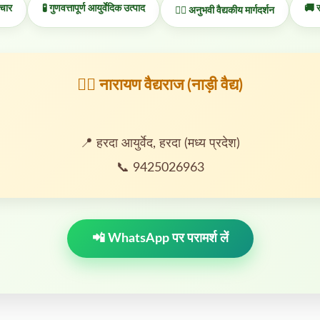
चार
🧪 गुणवत्तापूर्ण आयुर्वेदिक उत्पाद
🚚 सम
👨‍⚕️ अनुभवी वैद्यकीय मार्गदर्शन
👨‍⚕️ नारायण वैद्यराज (नाड़ी वैद्य)
📍 हरदा आयुर्वेद, हरदा (मध्य प्रदेश)
📞 9425026963
📲 WhatsApp पर परामर्श लें