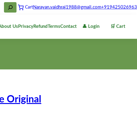
Narayan.vaidhraj1988@gmail.com
+919425026963
Cart
About Us
Privacy
Refund
Terms
Contact
👤 Login
🛒 Cart
e Original